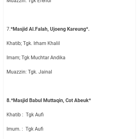
Muazzin: Tgk Efendi
7.
*Masjid Al.Falah, Ujoeng Kareung*.
Khatib; Tgk. Irham Khalil
Imam; Tgk Muchtar Andika
Muazzin: Tgk. Jainal
8.*Masjid Babul Muttaqin, Cot Abeuk*
Khatib : Tgk Aufi
Imum. : Tgk Aufi