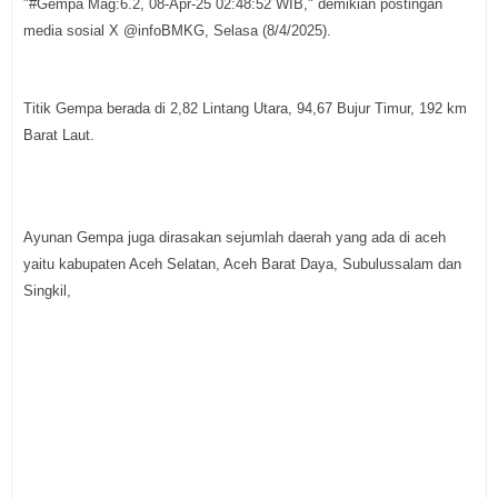
"#Gempa Mag:6.2, 08-Apr-25 02:48:52 WIB," demikian postingan
media sosial X @infoBMKG, Selasa (8/4/2025).
Titik Gempa berada di 2,82 Lintang Utara, 94,67 Bujur Timur, 192 km
Barat Laut.
Ayunan Gempa juga dirasakan sejumlah daerah yang ada di aceh
yaitu kabupaten Aceh Selatan, Aceh Barat Daya, Subulussalam dan
Singkil,