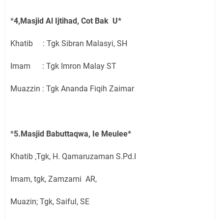
*
4,Masjid Al Ijtihad, Cot Bak U*
Khatib : Tgk Sibran Malasyi, SH
Imam : Tgk Imron Malay ST
Muazzin : Tgk Ananda Fiqih Zaimar
*
5.Masjid Babuttaqwa, Ie Meulee*
Khatib ,Tgk, H. Qamaruzaman S.Pd.I
Imam, tgk, Zamzami AR,
Muazin; Tgk, Saiful, SE