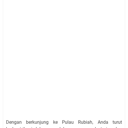
Dengan berkunjung ke Pulau Rubiah, Anda turut