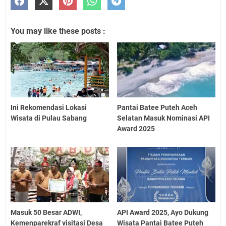
You may like these posts :
Ini Rekomendasi Lokasi
Pantai Batee Puteh Aceh
Wisata di Pulau Sabang
Selatan Masuk Nominasi API
Award 2025
Masuk 50 Besar ADWI,
API Award 2025, Ayo Dukung
Kemenparekraf visitasi Desa
Wisata Pantai Batee Puteh