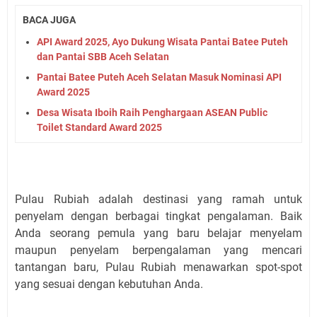
BACA JUGA
API Award 2025, Ayo Dukung Wisata Pantai Batee Puteh
dan Pantai SBB Aceh Selatan
Pantai Batee Puteh Aceh Selatan Masuk Nominasi API
Award 2025
Desa Wisata Iboih Raih Penghargaan ASEAN Public
Toilet Standard Award 2025
Pulau Rubiah adalah destinasi yang ramah untuk
penyelam dengan berbagai tingkat pengalaman. Baik
Anda seorang pemula yang baru belajar menyelam
maupun penyelam berpengalaman yang mencari
tantangan baru, Pulau Rubiah menawarkan spot-spot
yang sesuai dengan kebutuhan Anda.