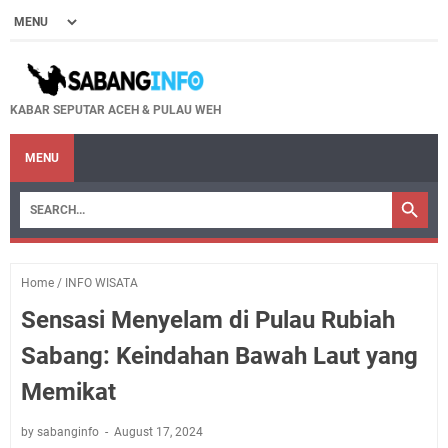
KABAR SEPUTAR ACEH & PULAU WEH
MENU
Home
/
INFO WISATA
Sensasi Menyelam di Pulau Rubiah
Sabang: Keindahan Bawah Laut yang
Memikat
by sabanginfo
August 17, 2024