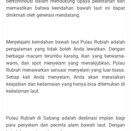
berkontribusi dalam mendukung upaya pelestarian dan
memastikan bahwa keindahan bawah laut ini dapat
dinikmati oleh generasi mendatang.
Menjelajahi keindahan bawah laut Pulau Rubiah adalah
pengalaman yang tidak boleh Anda lewatkan. Dengan
berbagai macam terumbu karang, ikan yang berwarna-
warni, dan spot menyelam yang menakjubkan, Pulau
Rubiah menawarkan sensasi menyelam yang luar biasa.
Setiap kali Anda menyelam, Anda akan merasakan
keajaiban dan kedamaian yang hanya bisa ditemukan di
kedalaman laut.
Pulau Rubiah di Sabang adalah destinasi impian bagi
para penyelam dan pecinta alam bawah laut. Dengan